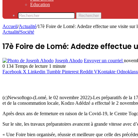
Education
Rechercher
Accueil
/
Actualité
/
17è Foire de Lomé: Adedze effectue une visite sur le
Actualité
Société
17è Foire de Lomé: Adedze effectue un
Joseph Ahodo
Envoyer un courriel
novemb
0
134
Temps de lecture 1 minute
Facebook
X
Linkedin
Tumblr
Pinterest
Reddit
VKontakte
Odnoklass
(c)Newsoftogo-(Lomé, le 02 novembre 2022)-Les préparatifs de la 17è 
et de la consommation locale, Kodzo Adédzé a effectué le 2 novembr
Après deux ans de fermeture en raison de la Covid-19, le Centre Togo
Sur le site, les travaux préparatoires avancent à grande vitesse avec d
« Une Foire bien organisée, réussie et meilleure que celle des précéde