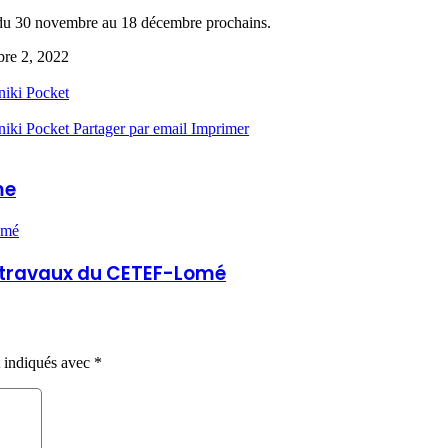
a du 30 novembre au 18 décembre prochains.
re 2, 2022
niki
Pocket
niki
Pocket
Partager par email
Imprimer
me
omé
s travaux du CETEF-Lomé
t indiqués avec
*