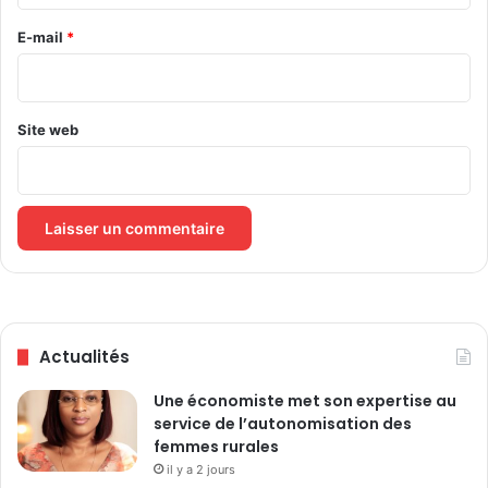
r
i
e
E-mail
*
r
e
*
d
e
L
Site web
o
m
é
Actualités
Une économiste met son expertise au
service de l’autonomisation des
femmes rurales
il y a 2 jours