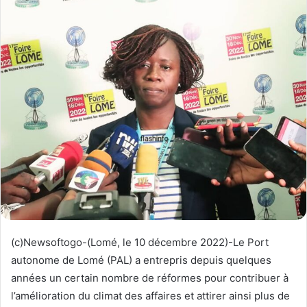
y
e
r
u
n
c
o
u
r
r
i
e
l
(c)Newsoftogo-(Lomé, le 10 décembre 2022)-Le Port
autonome de Lomé (PAL) a entrepris depuis quelques
années un certain nombre de réformes pour contribuer à
l’amélioration du climat des affaires et attirer ainsi plus de