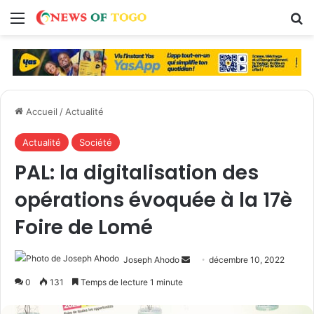
Menu
R
Accueil
/
Actualité
Actualité
Société
PAL: la digitalisation des
opérations évoquée à la 17è
Foire de Lomé
Joseph Ahodo
E
décembre 10, 2022
n
0
131
Temps de lecture 1 minute
v
o