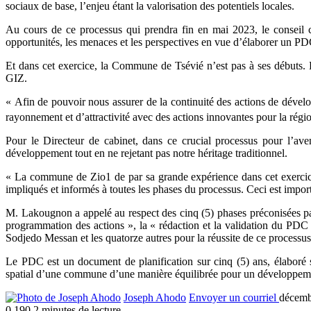
sociaux de base, l’enjeu étant la valorisation des potentiels locales.
Au cours de ce processus qui prendra fin en mai 2023, le conseil com
opportunités, les menaces et les perspectives en vue d’élaborer un PDC 
Et dans cet exercice, la Commune de Tsévié n’est pas à ses débuts.
GIZ.
« Afin de pouvoir nous assurer de la continuité des actions de déve
rayonnement et d’attractivité avec des actions innovantes pour la ré
Pour le Directeur de cabinet, dans ce crucial processus pour l’a
développement tout en ne rejetant pas notre héritage traditionnel.
« La commune de Zio1 de par sa grande expérience dans cet exercice
impliqués et informés à toutes les phases du processus. Ceci est impor
M. Lakougnon a appelé au respect des cinq (5) phases préconisées par l
programmation des actions », la « rédaction et la validation du PDC
Sodjedo Messan et les quatorze autres pour la réussite de ce processus
Le PDC est un document de planification sur cinq (5) ans, élaboré s
spatial d’une commune d’une manière équilibrée pour un développe
Joseph Ahodo
Envoyer un courriel
décemb
0
190
2 minutes de lecture