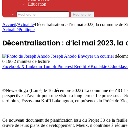
Education
Rechercher
Accueil
/
Actualité
/
Décentralisation : d’ici mai 2023, la commune de 
Actualité
Politique
Décentralisation : d’ici mai 2023, 
Joseph Ahodo
Envoyer un courriel
décemb
0
190
2 minutes de lecture
Facebook
X
Linkedin
Tumblr
Pinterest
Reddit
VKontakte
Odnoklass
©Newsoftogo-(Lomé, le 16 décembre 2022)-La commune de ZIO 1 veut é
perspectives d’avenir pour une vision à long terme. Le processus a
territoires, Essossima Koffi Lakougnon, en présence du Préfet de Zio
Ce nouveau document de planification issu du Projet 33 de la feuil
œuvre de leurs plans de développement. Mieux, il contribue à réduire l