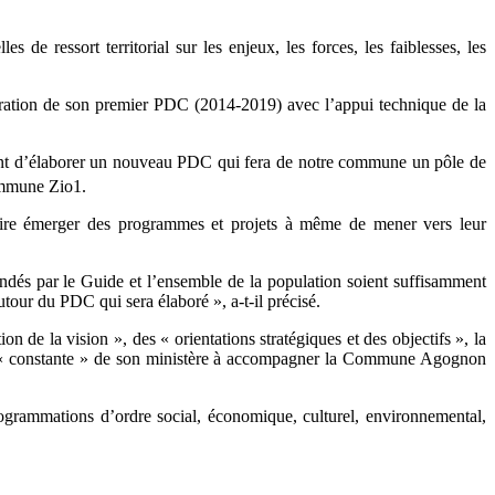
e ressort territorial sur les enjeux, les forces, les faiblesses, les
oration de son premier PDC (2014-2019) avec l’appui technique de la
rtant d’élaborer un nouveau PDC qui fera de notre commune un pôle de
ommune Zio1.
faire émerger des programmes et projets à même de mener vers leur
dés par le Guide et l’ensemble de la population soient suffisamment
tour du PDC qui sera élaboré », a-t-il précisé.
 de la vision », des « orientations stratégiques et des objectifs », la
lité « constante » de son ministère à accompagner la Commune Agognon
rogrammations d’ordre social, économique, culturel, environnemental,