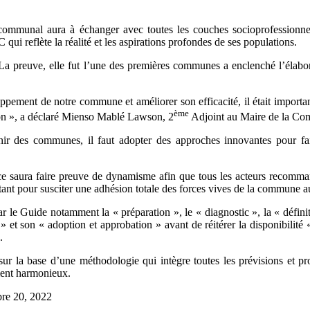
munal aura à échanger avec toutes les couches socioprofessionnelles d
qui reflète la réalité et les aspirations profondes de ses populations.
 La preuve, elle fut l’une des premières communes a enclenché l’élab
loppement de notre commune et améliorer son efficacité, il était impo
ème
gion », a déclaré Mienso Mablé Lawson, 2
Adjoint au Maire de la C
venir des communes, il faut adopter des approches innovantes pour 
 saura faire preuve de dynamisme afin que tous les acteurs recomman
tant pour susciter une adhésion totale des forces vives de la commune au
e Guide notamment la « préparation », le « diagnostic », la « définition
 » et son « adoption et approbation » avant de réitérer la disponibi
.
ur la base d’une méthodologie qui intègre toutes les prévisions et p
ment harmonieux.
re 20, 2022