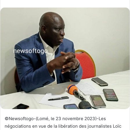
v
o
y
e
r
u
n
c
o
u
r
r
i
e
l
©Newsoftogo-(Lomé, le 23 novembre 2023)-Les
négociations en vue de la libération des journalistes Loïc