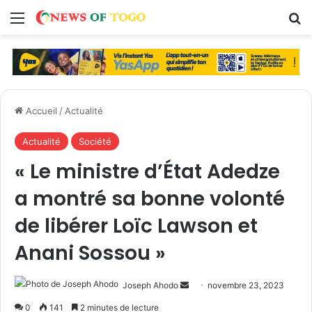
Menu
R
Accueil
/
Actualité
Actualité
Société
« Le ministre d’État Adedze
a montré sa bonne volonté
de libérer Loïc Lawson et
Anani Sossou »
Joseph Ahodo
E
novembre 23, 2023
n
0
141
2 minutes de lecture