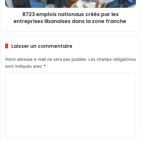
è
l
m
o
8723 emplois nationaux créés par les
e
i
F
entreprises libanaises dans la zone franche
s
I
n
L
a
t
Laisser un commentaire
i
o
Votre adresse e-mail ne sera pas publiée.
Les champs obligatoires
n
sont indiqués avec
*
a
u
C
x
c
o
r
m
é
m
é
s
e
p
n
a
r
t
l