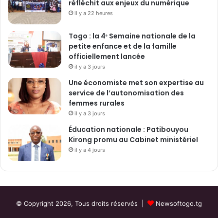
réfléchit aux enjeux du numérique
e
il y a 22 heures
s
d
a
Togo : la 4ᵉ Semaine nationale de la
n
petite enfance et de la famille
s
officiellement lancée
l
il y a 3 jours
a
Une économiste met son expertise au
z
service de l’autonomisation des
o
femmes rurales
n
il y a 3 jours
e
f
Éducation nationale : Patibouyou
r
Kirong promu au Cabinet ministériel
a
il y a 4 jours
n
c
h
e
© Copyright 2026, Tous droits réservés |
Newsoftogo.tg