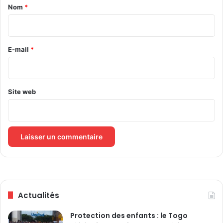
a
Nom
*
e
s
i
e
r
n
e
E-mail
*
t
r
*
e
p
r
Site web
i
s
e
s
l
i
b
a
n
Actualités
a
i
Protection des enfants : le Togo
s