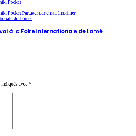
niki
Pocket
niki
Pocket
Partager par email
Imprimer
ationale de Lomé
ol à la Foire internationale de Lomé
é
t indiqués avec
*