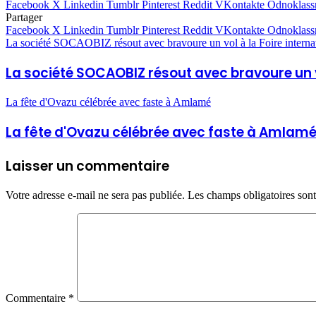
Facebook
X
Linkedin
Tumblr
Pinterest
Reddit
VKontakte
Odnoklass
Partager
Facebook
X
Linkedin
Tumblr
Pinterest
Reddit
VKontakte
Odnoklass
La société SOCAOBIZ résout avec bravoure un vol à la Foire intern
La société SOCAOBIZ résout avec bravoure un v
La fête d'Ovazu célébrée avec faste à Amlamé
La fête d'Ovazu célébrée avec faste à Amlam
Laisser un commentaire
Votre adresse e-mail ne sera pas publiée.
Les champs obligatoires son
Commentaire
*