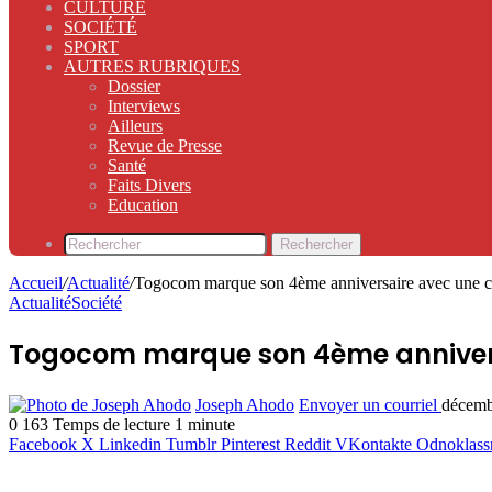
CULTURE
SOCIÉTÉ
SPORT
AUTRES RUBRIQUES
Dossier
Interviews
Ailleurs
Revue de Presse
Santé
Faits Divers
Education
Rechercher
Accueil
/
Actualité
/
Togocom marque son 4ème anniversaire avec une cr
Actualité
Société
Togocom marque son 4ème annivers
Joseph Ahodo
Envoyer un courriel
décemb
0
163
Temps de lecture 1 minute
Facebook
X
Linkedin
Tumblr
Pinterest
Reddit
VKontakte
Odnoklass