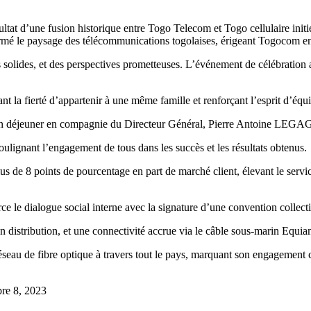
d’une fusion historique entre Togo Telecom et Togo cellulaire initié
é le paysage des télécommunications togolaises, érigeant Togocom en vé
 solides, et des perspectives prometteuses. L’événement de célébration
nant la fierté d’appartenir à une même famille et renforçant l’esprit d’équ
vi d’un déjeuner en compagnie du Directeur Général, Pierre Antoine LE
 soulignant l’engagement de tous dans les succès et les résultats obtenus.
 de 8 points de pourcentage en part de marché client, élevant le serv
e le dialogue social interne avec la signature d’une convention collect
en distribution, et une connectivité accrue via le câble sous-marin Equ
éseau de fibre optique à travers tout le pays, marquant son engagement 
re 8, 2023