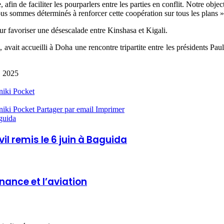
 afin de faciliter les pourparlers entre les parties en conflit. Notre obje
ous sommes déterminés à renforcer cette coopération sur tous les plans », 
ur favoriser une désescalade entre Kinshasa et Kigali.
ait accueilli à Doha une rencontre tripartite entre les présidents Paul
, 2025
niki
Pocket
niki
Pocket
Partager par email
Imprimer
aguida
il remis le 6 juin à Baguida
nance et l’aviation