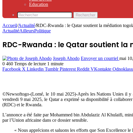
Education
Rechercher
Accueil
/
Actualité
/
RDC-Rwanda : le Qatar soutient la médiation togol
Actualité
Ailleurs
Politique
RDC-Rwanda : le Qatar soutient la 
Joseph Ahodo
Envoyer un courriel
mai 10
0
460
Temps de lecture 1 minute
Facebook
X
Linkedin
Tumblr
Pinterest
Reddit
VKontakte
Odnoklass
©Newsoftogo-(Lomé, le 10 mai 2025)-Après les Nations Unies il y a
vendredi 9 mai 2025, le Qatar a exprimé sa disponibilité à collabor
(RDC) et le Rwanda.
L’annonce a été faite par Mohammed bin Abdulaziz Al Khulaifi, minist
par l’Union africaine dans ce dossier sensible.
« Nous apprécions et saluons les efforts que Son Excellence le