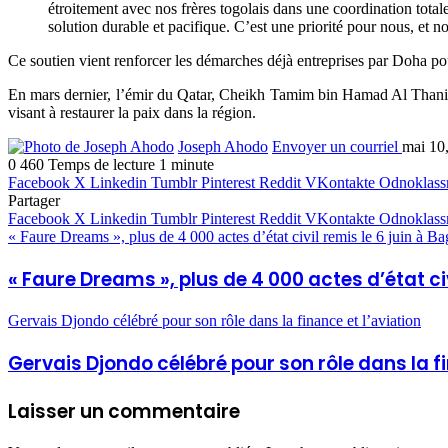
étroitement avec nos frères togolais dans une coordination totale,
solution durable et pacifique. C’est une priorité pour nous, et n
Ce soutien vient renforcer les démarches déjà entreprises par Doha po
En mars dernier, l’émir du Qatar, Cheikh Tamim bin Hamad Al Thani, av
visant à restaurer la paix dans la région.
Joseph Ahodo
Envoyer un courriel
mai 10
0
460
Temps de lecture 1 minute
Facebook
X
Linkedin
Tumblr
Pinterest
Reddit
VKontakte
Odnoklass
Partager
Facebook
X
Linkedin
Tumblr
Pinterest
Reddit
VKontakte
Odnoklass
« Faure Dreams », plus de 4 000 actes d’état civil remis le 6 juin à B
« Faure Dreams », plus de 4 000 actes d’état civ
Gervais Djondo célébré pour son rôle dans la finance et l’aviation
Gervais Djondo célébré pour son rôle dans la fi
Laisser un commentaire