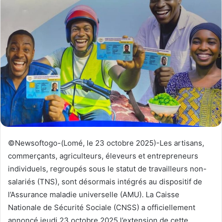
y
e
r
u
n
c
o
u
r
r
i
e
©Newsoftogo-(Lomé, le 23 octobre 2025)-Les artisans,
l
commerçants, agriculteurs, éleveurs et entrepreneurs
individuels, regroupés sous le statut de travailleurs non-
salariés (TNS), sont désormais intégrés au dispositif de
l’Assurance maladie universelle (AMU). La Caisse
Nationale de Sécurité Sociale (CNSS) a officiellement
annoncé jeudi 23 octobre 2025 l’extension de cette