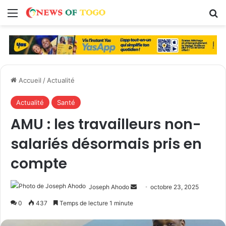
Menu
R
Accueil
/
Actualité
Actualité
Santé
AMU : les travailleurs non-
salariés désormais pris en
compte
Joseph Ahodo
E
octobre 23, 2025
n
0
437
Temps de lecture 1 minute
v
o