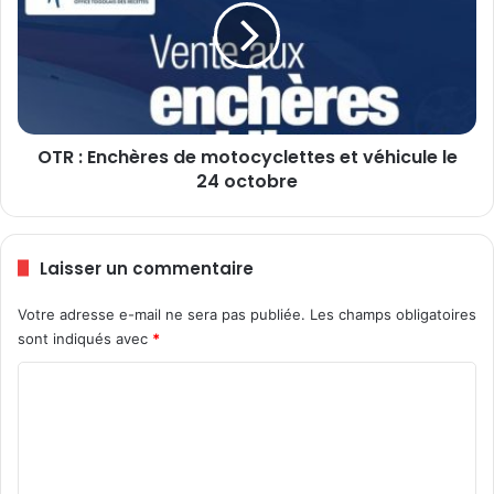
o
:
m
E
l
n
a
c
n
h
é
è
OTR : Enchères de motocyclettes et véhicule le
l
r
u
24 octobre
e
m
s
a
d
i
e
Laisser un commentaire
r
m
e
o
Votre adresse e-mail ne sera pas publiée.
Les champs obligatoires
d
t
sont indiqués avec
*
e
o
K
c
C
p
y
é
c
o
d
l
m
o
e
m
m
t