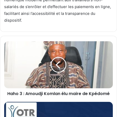
salariés de s’enrôler et d’effectuer les paiements en ligne,
facilitant ainsi l’accessibilité et la transparence du
dispositif.
H
a
h
o
3
:
A
m
o
Haho 3 : Amoudji Komlan élu maire de Kpédomé
u
d
j
O
i
T
K
R