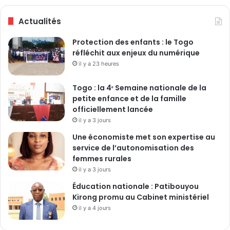
b
r
Actualités
e
Protection des enfants : le Togo
réfléchit aux enjeux du numérique
il y a 23 heures
Togo : la 4ᵉ Semaine nationale de la
petite enfance et de la famille
officiellement lancée
il y a 3 jours
Une économiste met son expertise au
service de l’autonomisation des
femmes rurales
il y a 3 jours
Éducation nationale : Patibouyou
Kirong promu au Cabinet ministériel
il y a 4 jours