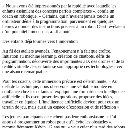
« Nous avons été impressionnés par la rapidité avec laquelle les
enfants assimilent des concepts parfois complexes », confie un
coach en robotique. « Certains, qui n’avaient jamais touché un
ordinateur dédié à la programmation, parviennent en quelques
heures à donner des instructions précises à un robot. C’est révélateur
d’un potentiel immense », a-t-il ajouté.
Des enfants déjà tournés vers l’innovation
Au fil des ateliers avancés, l’engouement n’a fait que croître.
Initiation au machine learning, création de chatbots, défis de
programmation, découverte des imprimantes 3D, des drones et de la
réalité virtuelle : les enfants se sont approprié ces technologies avec
une aisance remarquable.
Pour les coachs, cette immersion précoce est déterminante. « Au-
delà de la technique, nous observons une véritable montée en
confiance chez les enfants », explique une formatrice en intelligence
artificielle. « Ils osent poser des questions, proposer des idées,
travailler en équipe. L’intelligence artificielle devient pour eux un
terrain de jeu, mais aussi un espace d’expression et de réflexion ».
Les jeunes participants ne cachent pas leur enthousiasme. « J’ai
appris à programmer un robot pour qu’il évite les obstacles »,
raconte fièrement Kévin, 12 ans qui « veut créer plus tard des robots