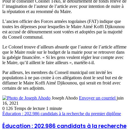
Pour le conseiller Colonel Têko, le détournement de fonds relève de
l’ imagination de l’auteur de l’article avec pour intention de nuire à
la réputation et au renommé du Maire.
L’ancien officier des Forces armées togolaises (FAT) indique que
toutes les dépenses pour lesquelles le Maire Aimé Koffi Djikounou
est accusé de détournement sont votées et adoptées par la majorité
du Conseil communal.
Le Colonel trouve d’ailleurs absurde que l’auteur de l’article affirme
que le Maire roule sur le budget de la mairie pour se retrouver dans
la gabégie financière. « Si les gens veulent régler leur compte avec
le Maire, qu’il aillent le faire ailleurs », martèle-t-il.
Par ailleurs, les membres du Conseil municipal ont invité les
populations à ne pas croire à ces allégations dont le seul but est de
diffamer le Maire Koffi Aimé Djikounou, qui serait en froid avec
certains de ses adjoints.
Joseph Ahodo
Envoyer un courriel
juin
16, 2021
0
126
Temps de lecture 1 minute
Éducation : 202.986 candidats à la recherche du premier diplôme
Éducation : 202.986 candidats à la recherche