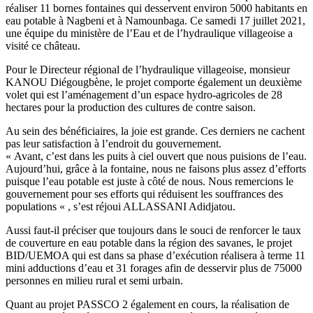
réaliser 11 bornes fontaines qui desservent environ 5000 habitants en
eau potable à Nagbeni et à Namounbaga. Ce samedi 17 juillet 2021,
une équipe du ministère de l’Eau et de l’hydraulique villageoise a
visité ce château.
Pour le Directeur régional de l’hydraulique villageoise, monsieur
KANOU Diégougbène, le projet comporte également un deuxième
volet qui est l’aménagement d’un espace hydro-agricoles de 28
hectares pour la production des cultures de contre saison.
Au sein des bénéficiaires, la joie est grande. Ces derniers ne cachent
pas leur satisfaction à l’endroit du gouvernement.
« Avant, c’est dans les puits à ciel ouvert que nous puisions de l’eau.
Aujourd’hui, grâce à la fontaine, nous ne faisons plus assez d’efforts
puisque l’eau potable est juste à côté de nous. Nous remercions le
gouvernement pour ses efforts qui réduisent les souffrances des
populations « , s’est réjoui ALLASSANI Adidjatou.
Aussi faut-il préciser que toujours dans le souci de renforcer le taux
de couverture en eau potable dans la région des savanes, le projet
BID/UEMOA qui est dans sa phase d’exécution réalisera à terme 11
mini adductions d’eau et 31 forages afin de desservir plus de 75000
personnes en milieu rural et semi urbain.
Quant au projet PASSCO 2 également en cours, la réalisation de