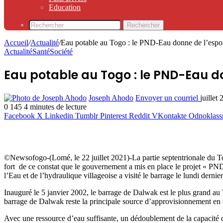
Education
Rechercher
Accueil
/
Actualité
/
Eau potable au Togo : le PND-Eau donne de l’espoi
Actualité
Santé
Société
Eau potable au Togo : le PND-Eau d
Joseph Ahodo
Envoyer un courriel
juillet
0
145
4 minutes de lecture
Facebook
X
Linkedin
Tumblr
Pinterest
Reddit
VKontakte
Odnoklass
©Newsofogo-(Lomé, le 22 juillet 2021)-La partie septentrionale du Togo
fort de ce constat que le gouvernement a mis en place le projet « PN
l’Eau et de l’hydraulique villageoise a visité le barrage le lundi dernier
Inauguré le 5 janvier 2002, le barrage de Dalwak est le plus grand au
barrage de Dalwak reste la principale source d’approvisionnement en 
Avec une ressource d’eau suffisante, un dédoublement de la capacité d