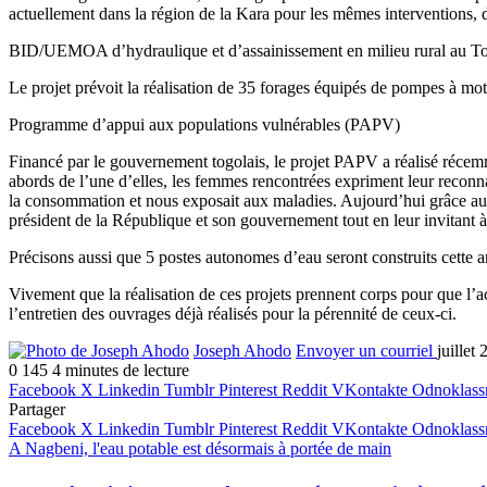
actuellement dans la région de la Kara pour les mêmes interventions, d
BID/UEMOA d’hydraulique et d’assainissement en milieu rural au T
Le projet prévoit la réalisation de 35 forages équipés de pompes à mot
Programme d’appui aux populations vulnérables (PAPV)
Financé par le gouvernement togolais, le projet PAPV a réalisé réce
abords de l’une d’elles, les femmes rencontrées expriment leur reconnai
la consommation et nous exposait aux maladies. Aujourd’hui grâce aux 
président de la République et son gouvernement tout en leur invitant à
Précisons aussi que 5 postes autonomes d’eau seront construits cette a
Vivement que la réalisation de ces projets prennent corps pour que l’a
l’entretien des ouvrages déjà réalisés pour la pérennité de ceux-ci.
Joseph Ahodo
Envoyer un courriel
juillet
0
145
4 minutes de lecture
Facebook
X
Linkedin
Tumblr
Pinterest
Reddit
VKontakte
Odnoklass
Partager
Facebook
X
Linkedin
Tumblr
Pinterest
Reddit
VKontakte
Odnoklass
A Nagbeni, l'eau potable est désormais à portée de main