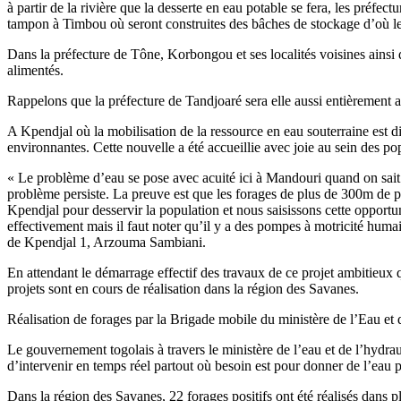
à partir de la rivière que la desserte en eau potable se fera, les pré
tampon à Timbou où seront construites des bâches de stockage d’où l
Dans la préfecture de Tône, Korbongou et ses localités voisines ainsi
alimentés.
Rappelons que la préfecture de Tandjoaré sera elle aussi entièrement
A Kpendjal où la mobilisation de la ressource en eau souterraine est diff
environnantes. Cette nouvelle a été accueillie avec joie au sein des po
« Le problème d’eau se pose avec acuité ici à Mandouri quand on sait 
problème persiste. La preuve est que les forages de plus de 300m de pr
Kpendjal pour desservir la population et nous saisissons cette opport
effectivement mais il faut noter qu’il y a des pompes à motricité hum
de Kpendjal 1, Arzouma Sambiani.
En attendant le démarrage effectif des travaux de ce projet ambitieux qu
projets sont en cours de réalisation dans la région des Savanes.
Réalisation de forages par la Brigade mobile du ministère de l’Eau et 
Le gouvernement togolais à travers le ministère de l’eau et de l’hydra
d’intervenir en temps réel partout où besoin est pour donner de l’eau 
Dans la région des Savanes, 22 forages positifs ont été réalisés dans