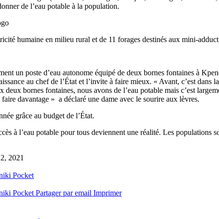
onner de l’eau potable à la population.
ogo
ricité humaine en milieu rural et de 11 forages destinés aux mini-adduct
mment un poste d’eau autonome équipé de deux bornes fontaines à Kpend
ssance au chef de l’État et l’invite à faire mieux. « Avant, c’est dans l
deux bornes fontaines, nous avons de l’eau potable mais c’est largement
 faire davantage » a déclaré une dame avec le sourire aux lèvres.
nnée grâce au budget de l’État.
ccès à l’eau potable pour tous deviennent une réalité. Les populations 
 22, 2021
niki
Pocket
niki
Pocket
Partager par email
Imprimer