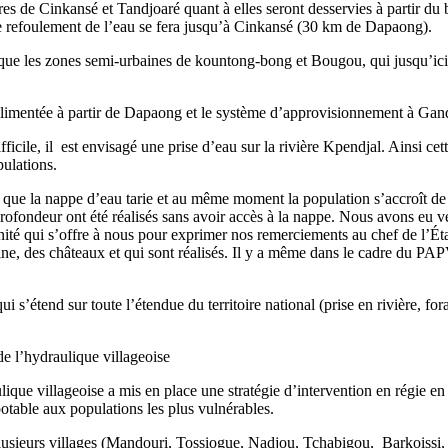
fectures de Cinkansé et Tandjoaré quant à elles seront desservies à part
e refoulement de l’eau se fera jusqu’à Cinkansé (30 km de Dapaong).
 que les zones semi-urbaines de kountong-bong et Bougou, qui jusqu’ici
 alimentée à partir de Dapaong et le système d’approvisionnement à Gand
icile, il est envisagé une prise d’eau sur la rivière Kpendjal. Ainsi cett
pulations.
que la nappe d’eau tarie et au même moment la population s’accroît de 
ofondeur ont été réalisés sans avoir accès à la nappe. Nous avons eu ven
unité qui s’offre à nous pour exprimer nos remerciements au chef de l’É
aine, des châteaux et qui sont réalisés. Il y a même dans le cadre du P
i s’étend sur toute l’étendue du territoire national (prise en rivière, fo
de l’hydraulique villageoise
ulique villageoise a mis en place une stratégie d’intervention en régie
potable aux populations les plus vulnérables.
 plusieurs villages (Mandouri, Tossiogue, Nadjou, Tchabigou, Barkoissi,