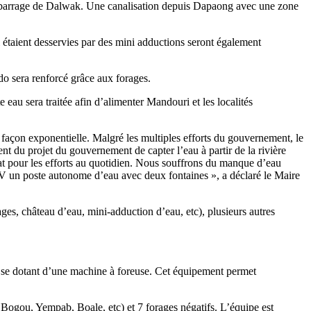
ir du barrage de Dalwak. Une canalisation depuis Dapaong avec une zone
 étaient desservies par des mini adductions seront également
o sera renforcé grâce aux forages.
e eau sera traitée afin d’alimenter Mandouri et les localités
façon exponentielle. Malgré les multiples efforts du gouvernement, le
t du projet du gouvernement de capter l’eau à partir de la rivière
tat pour les efforts au quotidien. Nous souffrons du manque d’eau
APV un poste autonome d’eau avec deux fontaines », a déclaré le Maire
rages, château d’eau, mini-adduction d’eau, etc), plusieurs autres
 en se dotant d’une machine à foreuse. Cet équipement permet
 Bogou, Yempab, Boale, etc) et 7 forages négatifs. L’équipe est