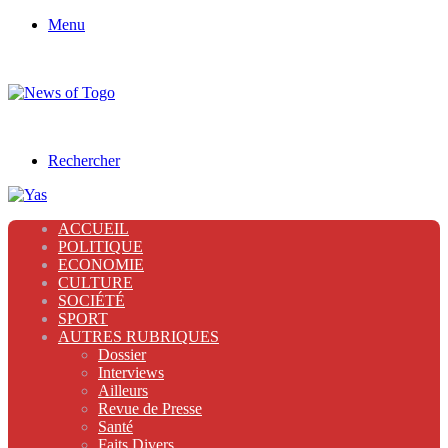
Menu
Rechercher
ACCUEIL
POLITIQUE
ECONOMIE
CULTURE
SOCIÉTÉ
SPORT
AUTRES RUBRIQUES
Dossier
Interviews
Ailleurs
Revue de Presse
Santé
Faits Divers