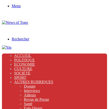
Menu
Rechercher
ACCUEIL
POLITIQUE
ECONOMIE
CULTURE
SOCIÉTÉ
SPORT
AUTRES RUBRIQUES
Dossier
Interviews
Ailleurs
Revue de Presse
Santé
Faits Divers